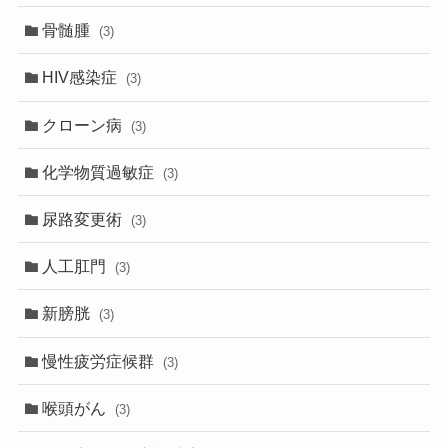
骨髄腫
(3)
HIV感染症
(3)
クローン病
(3)
化学物質過敏症
(3)
尿路変更術
(3)
人工肛門
(3)
新膀胱
(3)
慢性疲労症候群
(3)
喉頭がん
(3)