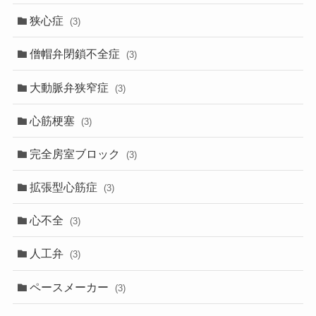
狭心症
(3)
僧帽弁閉鎖不全症
(3)
大動脈弁狭窄症
(3)
心筋梗塞
(3)
完全房室ブロック
(3)
拡張型心筋症
(3)
心不全
(3)
人工弁
(3)
ペースメーカー
(3)