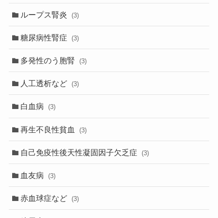
ループス腎炎
(3)
糖尿病性腎症
(3)
多発性のう胞腎
(3)
人工透析など
(3)
白血病
(3)
再生不良性貧血
(3)
自己免疫性後天性凝固因子欠乏症
(3)
血友病
(3)
赤血球症など
(3)