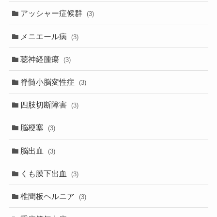
アッシャー症候群
(3)
メニエール病
(3)
聴神経腫瘍
(3)
脊髄小脳変性症
(3)
四肢切断障害
(3)
脳梗塞
(3)
脳出血
(3)
くも膜下出血
(3)
椎間板ヘルニア
(3)