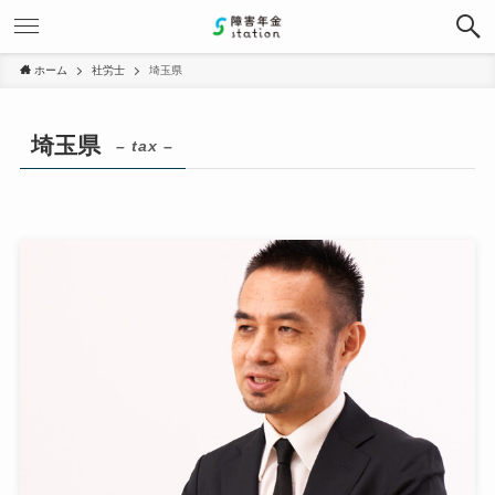
ホーム
社労士
埼玉県
埼玉県
– tax –