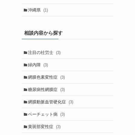
沖縄県
(1)
相談内容から探す
注目の社労士
(3)
緑内障
(3)
網膜色素変性症
(3)
糖尿病性網膜症
(3)
網膜動脈血管硬化症
(3)
ベーチェット病
(3)
黄斑部変性症
(3)