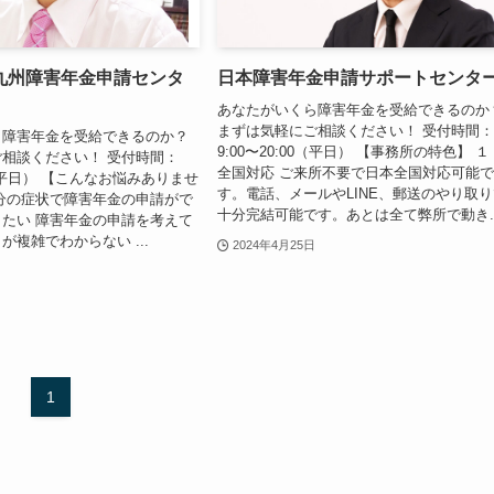
九州障害年金申請センタ
日本障害年金申請サポートセンタ
あなたがいくら障害年金を受給できるのか
まずは気軽にご相談ください！ 受付時間
ら障害年金を受給できるのか？
9:00〜20:00（平日） 【事務所の特色】 １
相談ください！ 受付時間：
全国対応 ご来所不要で日本全国対応可能
00（平日） 【こんなお悩みありませ
す。電話、メールやLINE、郵送のやり取
分の症状で障害年金の申請がで
十分完結可能です。あとは全て弊所で動き..
たい 障害年金の申請を考えて
が複雑でわからない ...
2024年4月25日
1