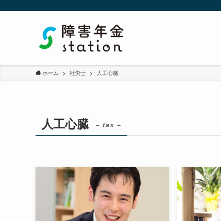
ホーム
社労士
人工心臓
人工心臓
– tax –