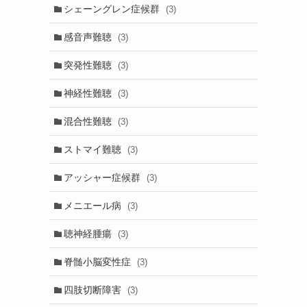
シェーングレン症候群
(3)
感音声難聴
(3)
突発性難聴
(3)
神経性難聴
(3)
混合性難聴
(3)
ストマイ難聴
(3)
アッシャー症候群
(3)
メニエール病
(3)
聴神経腫瘍
(3)
脊髄小脳変性症
(3)
四肢切断障害
(3)