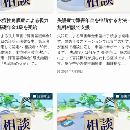
水痘性角膜症による視力
失語症で障害年金を申請する方法 
基礎年金1級を受給
無料相談で支援
よる視力障害で障害基礎年金1
失語症による障害年金申請の手続きは複雑
診日の証明が困難な中、第三者
す。障害年金ステーションでは専門の社労
用して認定へ 相談者：50代、
が無料で相談に応じ、申請のサポートを行
職傷病名：水痘性角膜症決定し
ます。 失語症とは何か？ 失語症は、脳の
級：障害基礎年金1級支給額：
によって言語機能が損なわれる症状です。
円 『相談時の状況』 ご...
常、脳卒中や外傷性脳損傷、脳腫瘍な...
2024年7月30日
障害年金
障害