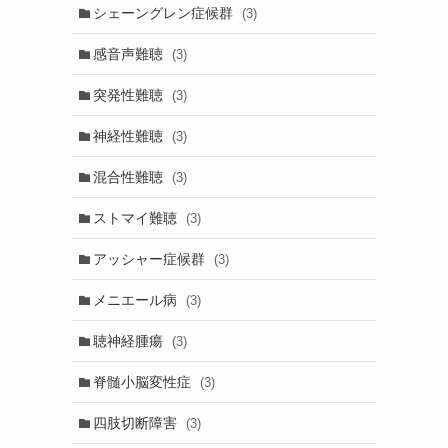
シェーングレン症候群
(3)
感音声難聴
(3)
突発性難聴
(3)
神経性難聴
(3)
混合性難聴
(3)
ストマイ難聴
(3)
アッシャー症候群
(3)
メニエール病
(3)
聴神経腫瘍
(3)
脊髄小脳変性症
(3)
四肢切断障害
(3)