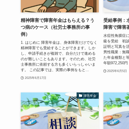
精神障害で障害年金はもらえる？う
受給事例：
つ病のケース（社労士事務所の事
障害で障害
例）
水痘性角膜症に
級を受給 初
1. はじめに 障害年金は、身体障害だけでなく
証明と写真を活
精神障害でも受給することができます。しか
男性職業：無
し、申請手続きが複雑で、自分だけで進める
た年金種類と等
のが難しいこともあります。そのため、社労
年額972,250
士事務所に依頼する方も多くいらっしゃいま
す。 この記事では、実際の事例をもと...
2025年6月5日
2025年6月17日
障害年金