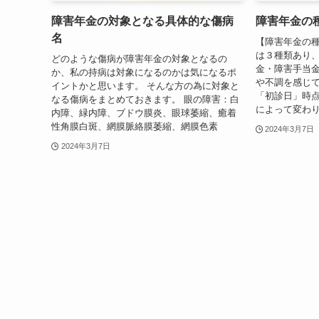
障害年金の対象となる具体的な傷病
障害年金の
名
【障害年金の種
は３種類あり
どのような傷病が障害年金の対象となるの
金・障害手当金
か、私の持病は対象になるのかは気になるポ
や不調を感じ
イントかと思います。 そんな方の為に対象と
「初診日」時
なる傷病をまとめておきます。 眼の障害：白
によって変わ
内障、緑内障、ブドウ膜炎、眼球萎縮、癒着
性角膜白斑、網膜脈絡膜萎縮、網膜色素
2024年3月7日
2024年3月7日