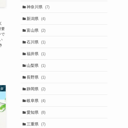
神奈川県
(7)
新潟県
(4)
く
付要
富山県
(2)
件で
い
石川県
(1)
き
福井県
(1)
山梨県
(1)
長野県
(1)
静岡県
年金
(2)
岐阜県
(4)
愛知県
(8)
三重県
(7)