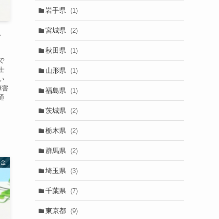
岩手県
(1)
宮城県
(2)
–
秋田県
(1)
で
士
山形県
(1)
い
障害
福島県
(1)
通
茨城県
(2)
栃木県
(2)
群馬県
(2)
年金
埼玉県
(3)
千葉県
(7)
東京都
(9)