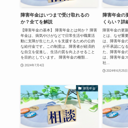
障害年金はいつまで受け取れるの
障害年金の
か？全てを解説
くらい？詳
【障害年金の基本】 障害年金とは何か？ 障害
障害年金の更
年金は、病気やけがなどで日常生活や職業活
とは、なぜ重
動に支障が生じた人々を支援するための公的
は、障害年金
な給付金です。この制度は、障害者が経済的
が不承認にな
な自立を促進し、生活の質を向上させること
た、障害年金
を目的としています。 障害年金の種類...
は、障害年金
社...
2024年7月4日
2024年6月25日
障害年金