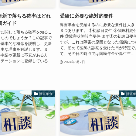
更新で落ちる確率はどれ
受給に必要な絶対的要件
細ガイド
障害年金を受給するのに必要な要件は大き
３つあります。 ①初診日要件 ②保険料納
新に関して落ちる確率を知るこ
件 ③障害状態該当要件 まず①の初診日要
要なのでしょうか？この記事で
すが、これは障害の原因となった傷病につ
の基本的な概念を説明し、更新
て、初めて医師の診察を受けた日が特定で
る主な理由を解説します。ま
て、その日の時点では国民年金や厚生年...
の申請や更新に不安がある方
ステーションに登録している
2024年3月7日
障害年金
障害