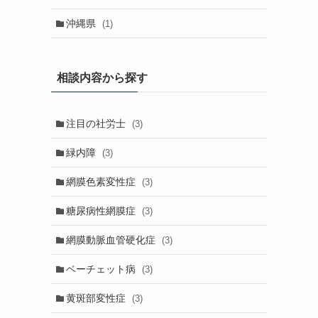
沖縄県
(1)
相談内容から探す
注目の社労士
(3)
緑内障
(3)
網膜色素変性症
(3)
糖尿病性網膜症
(3)
網膜動脈血管硬化症
(3)
ベーチェット病
(3)
黄斑部変性症
(3)