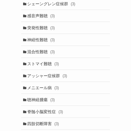
シェーングレン症候群
(3)
感音声難聴
(3)
突発性難聴
(3)
神経性難聴
(3)
混合性難聴
(3)
ストマイ難聴
(3)
アッシャー症候群
(3)
メニエール病
(3)
聴神経腫瘍
(3)
脊髄小脳変性症
(3)
四肢切断障害
(3)