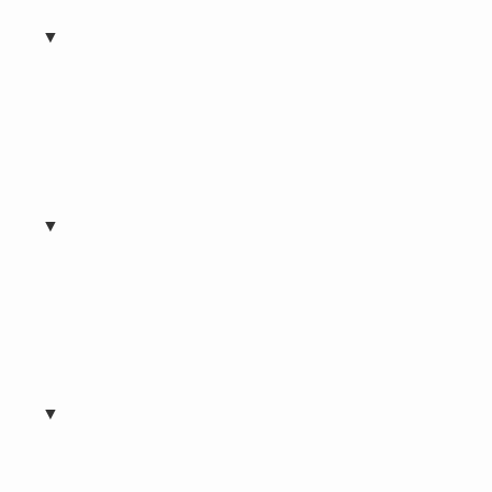
▼
▼
▼