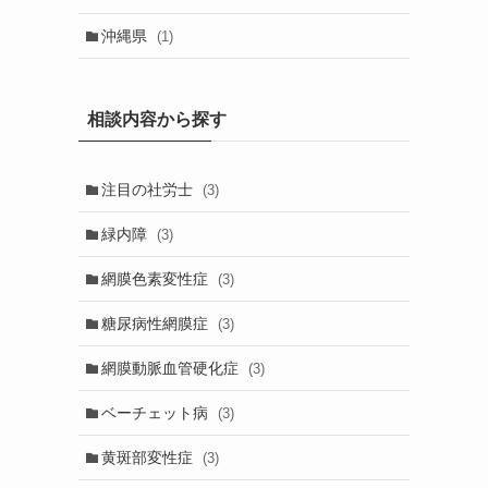
沖縄県
(1)
相談内容から探す
注目の社労士
(3)
緑内障
(3)
網膜色素変性症
(3)
糖尿病性網膜症
(3)
網膜動脈血管硬化症
(3)
ベーチェット病
(3)
黄斑部変性症
(3)