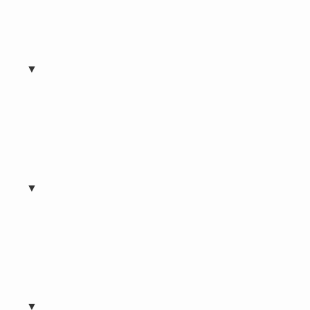
▼
▼
▼