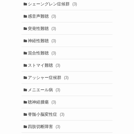
シェーングレン症候群
(3)
感音声難聴
(3)
突発性難聴
(3)
神経性難聴
(3)
混合性難聴
(3)
ストマイ難聴
(3)
アッシャー症候群
(3)
メニエール病
(3)
聴神経腫瘍
(3)
脊髄小脳変性症
(3)
四肢切断障害
(3)