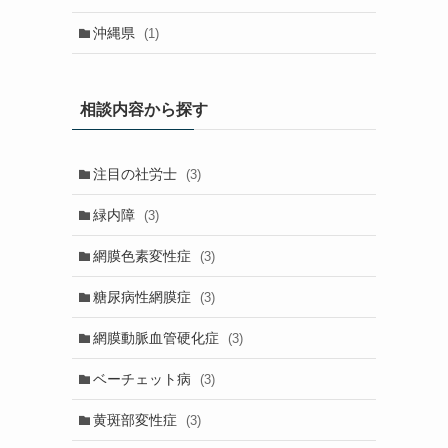
沖縄県
(1)
相談内容から探す
注目の社労士
(3)
緑内障
(3)
網膜色素変性症
(3)
糖尿病性網膜症
(3)
網膜動脈血管硬化症
(3)
ベーチェット病
(3)
黄斑部変性症
(3)