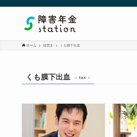
ホーム
社労士
くも膜下出血
くも膜下出血
– tax –