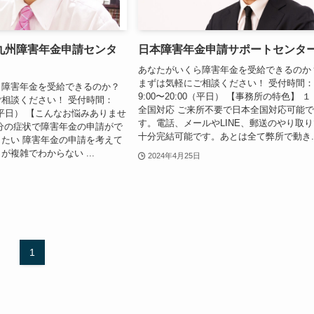
九州障害年金申請センタ
日本障害年金申請サポートセンタ
あなたがいくら障害年金を受給できるのか
まずは気軽にご相談ください！ 受付時間
ら障害年金を受給できるのか？
9:00〜20:00（平日） 【事務所の特色】 １
相談ください！ 受付時間：
全国対応 ご来所不要で日本全国対応可能
00（平日） 【こんなお悩みありませ
す。電話、メールやLINE、郵送のやり取
分の症状で障害年金の申請がで
十分完結可能です。あとは全て弊所で動き..
たい 障害年金の申請を考えて
が複雑でわからない ...
2024年4月25日
1