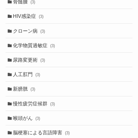
骨髄腫
(3)
HIV感染症
(3)
クローン病
(3)
化学物質過敏症
(3)
尿路変更術
(3)
人工肛門
(3)
新膀胱
(3)
慢性疲労症候群
(3)
喉頭がん
(3)
脳梗塞による言語障害
(3)