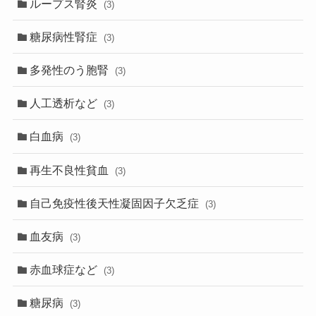
ループス腎炎
(3)
糖尿病性腎症
(3)
多発性のう胞腎
(3)
人工透析など
(3)
白血病
(3)
再生不良性貧血
(3)
自己免疫性後天性凝固因子欠乏症
(3)
血友病
(3)
赤血球症など
(3)
糖尿病
(3)