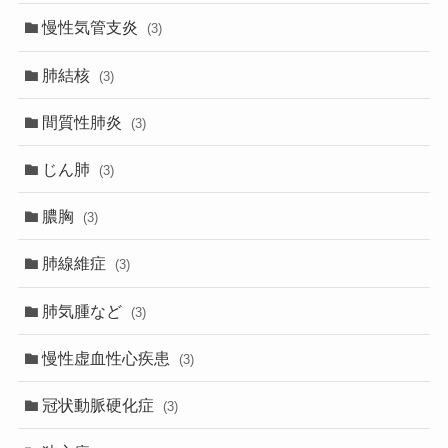
慢性気管支炎
(3)
肺結核
(3)
間質性肺炎
(3)
じん肺
(3)
膿胸
(3)
肺線維症
(3)
肺気腫など
(3)
慢性虚血性心疾患
(3)
冠状動脈硬化症
(3)