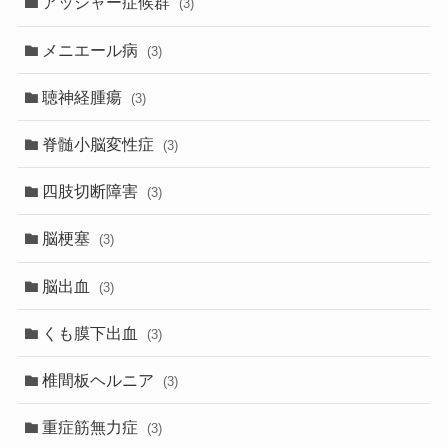
アッシャー症候群
(3)
メニエール病
(3)
聴神経腫瘍
(3)
脊髄小脳変性症
(3)
四肢切断障害
(3)
脳梗塞
(3)
脳出血
(3)
くも膜下出血
(3)
椎間板ヘルニア
(3)
重症筋無力症
(3)