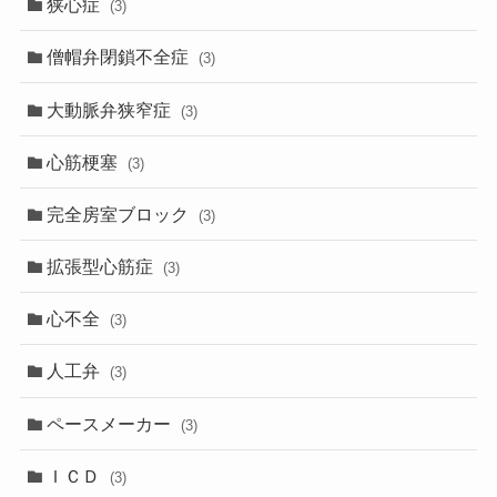
狭心症
(3)
僧帽弁閉鎖不全症
(3)
大動脈弁狭窄症
(3)
心筋梗塞
(3)
完全房室ブロック
(3)
拡張型心筋症
(3)
心不全
(3)
人工弁
(3)
ペースメーカー
(3)
ＩＣＤ
(3)