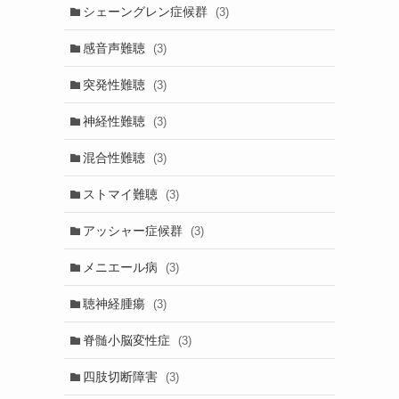
シェーングレン症候群
(3)
感音声難聴
(3)
突発性難聴
(3)
神経性難聴
(3)
混合性難聴
(3)
ストマイ難聴
(3)
アッシャー症候群
(3)
メニエール病
(3)
聴神経腫瘍
(3)
脊髄小脳変性症
(3)
四肢切断障害
(3)