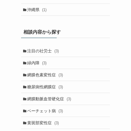
沖縄県
(1)
相談内容から探す
注目の社労士
(3)
緑内障
(3)
網膜色素変性症
(3)
糖尿病性網膜症
(3)
網膜動脈血管硬化症
(3)
ベーチェット病
(3)
黄斑部変性症
(3)