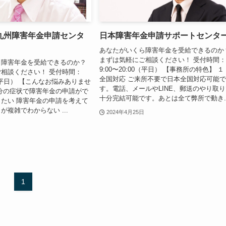
九州障害年金申請センタ
日本障害年金申請サポートセンタ
あなたがいくら障害年金を受給できるのか
まずは気軽にご相談ください！ 受付時間
ら障害年金を受給できるのか？
9:00〜20:00（平日） 【事務所の特色】 １
相談ください！ 受付時間：
全国対応 ご来所不要で日本全国対応可能
00（平日） 【こんなお悩みありませ
す。電話、メールやLINE、郵送のやり取
分の症状で障害年金の申請がで
十分完結可能です。あとは全て弊所で動き..
たい 障害年金の申請を考えて
が複雑でわからない ...
2024年4月25日
1