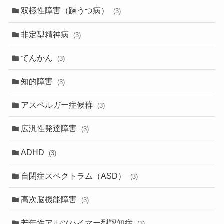
双極性障害（躁うつ病）
(3)
非定型精神病
(3)
てんかん
(3)
知的障害
(3)
アスペルガー症候群
(3)
広汎性発達障害
(3)
ADHD
(3)
自閉症スペクトラム（ASD）
(3)
高次脳機能障害
(3)
若年性アルツハイマー型認知症
(3)