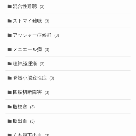
混合性難聴
(3)
ストマイ難聴
(3)
アッシャー症候群
(3)
メニエール病
(3)
聴神経腫瘍
(3)
脊髄小脳変性症
(3)
四肢切断障害
(3)
脳梗塞
(3)
脳出血
(3)
くも膜下出血
(3)