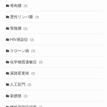
骨肉腫
(3)
悪性リンパ腫
(3)
骨髄腫
(3)
HIV感染症
(3)
クローン病
(3)
化学物質過敏症
(3)
尿路変更術
(3)
人工肛門
(3)
新膀胱
(3)
慢性疲労症候群