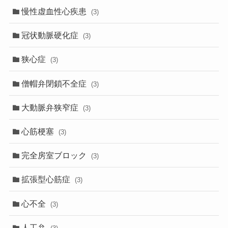
慢性虚血性心疾患
(3)
冠状動脈硬化症
(3)
狭心症
(3)
僧帽弁閉鎖不全症
(3)
大動脈弁狭窄症
(3)
心筋梗塞
(3)
完全房室ブロック
(3)
拡張型心筋症
(3)
心不全
(3)
人工弁