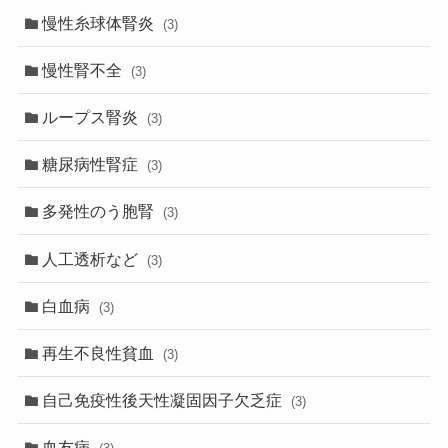
慢性糸球体腎炎
(3)
慢性腎不全
(3)
ループス腎炎
(3)
糖尿病性腎症
(3)
多発性のう胞腎
(3)
人工透析など
(3)
白血病
(3)
再生不良性貧血
(3)
自己免疫性後天性凝固因子欠乏症
(3)
血友病